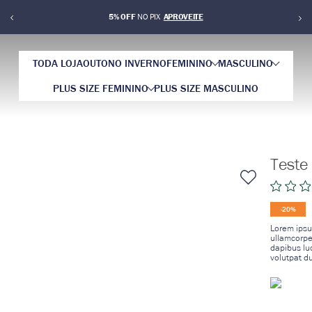
5% OFF
NO PIX
TODA LOJA
OUTONO INVERNO
FEMININO
MASCULINO
PLUS SIZE FEMININO
PLUS SIZE MASCULINO
Teste
20%
Lorem ipsum
ullamcorper
dapibus luc
volutpat du