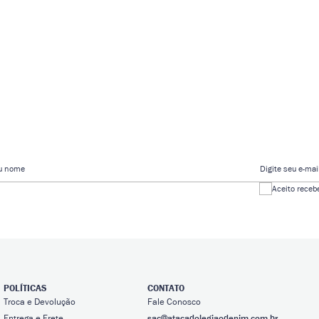
eu nome
Digite seu e-mai
Aceito receb
POLÍTICAS
CONTATO
Troca e Devolução
Fale Conosco
Entrega e Frete
sac@atacadolegiaodenim.com.br