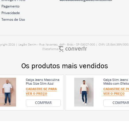
Pagamento
Privacidade
Termos de Uso
yright 2024 | Legião Denim - Rua Xavantes, 469 - Brás - SP 03027-000 | CNPJ 15.864.389/000
Plataforma