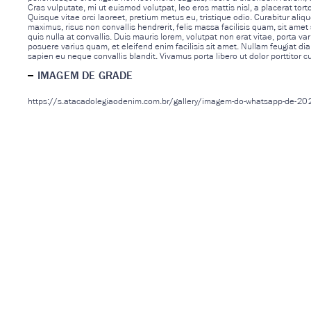
Cras vulputate, mi ut euismod volutpat, leo eros mattis nisl, a placerat torto
Quisque vitae orci laoreet, pretium metus eu, tristique odio. Curabitur aliqu
maximus, risus non convallis hendrerit, felis massa facilisis quam, sit amet
quis nulla at convallis. Duis mauris lorem, volutpat non erat vitae, porta v
posuere varius quam, et eleifend enim facilisis sit amet. Nullam feugiat d
sapien eu neque convallis blandit. Vivamus porta libero ut dolor porttitor c
IMAGEM DE GRADE
https://s.atacadolegiaodenim.com.br/gallery/imagem-do-whatsapp-de-2