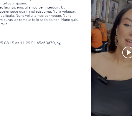
r tellus in ipsum.
et facilisis eros ullamcorper interdum. Ut
 scelerisque quam nisl eget urna. Nulla volutpat
arius ligula. Nunc vel ullamcorper neque. Nunc
iam purus, ac tempus felis sodales non. Nunc quis
ursus.
025-08-15-as-11.29.51-b5d63d70.jpg