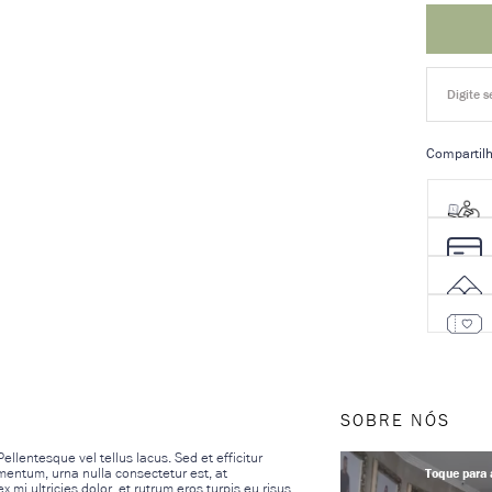
Compartilh
SOBRE NÓS
llentesque vel tellus lacus. Sed et efficitur
mentum, urna nulla consectetur est, at
 mi ultricies dolor, et rutrum eros turpis eu risus.