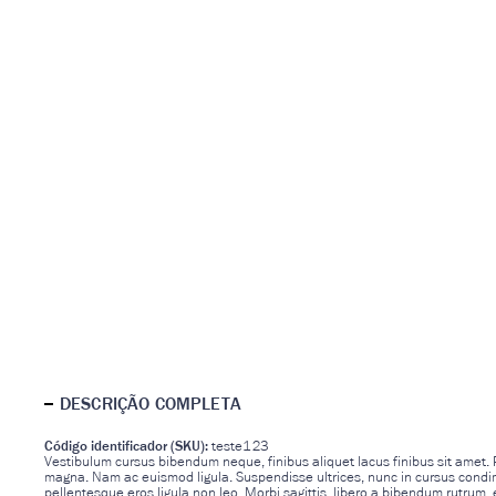
DESCRIÇÃO COMPLETA
Código identificador (SKU):
teste123
Vestibulum cursus bibendum neque, finibus aliquet lacus finibus sit amet. Pe
magna. Nam ac euismod ligula. Suspendisse ultrices, nunc in cursus condi
pellentesque eros ligula non leo. Morbi sagittis, libero a bibendum rutrum, ex