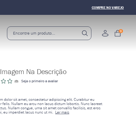
5% OFF
NA PRIMEIRA COMPRA
COMPRE NO VAREJO
0
 Imagem Na Descrição
Seja o primeiro a avaliar
(0)
 dolor sit amet, consectetur adipiscing elit. Curabitur eu
 felis. Nullam eu arcu non lacus dictum lobortis. Nunc laoreet
tus. Nullam congue, urna sit amet convallis facilisis, est eros
i, eu imperdiet lacus nunc ut mi.
Ler mais