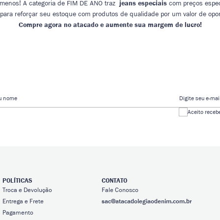
o menos! A categoria de FIM DE ANO traz
jeans especiais
com preços especi
 para reforçar seu estoque com produtos de qualidade por um valor de opo
Compre agora no atacado e aumente sua margem de lucro!
eu nome
Digite seu e-mai
Aceito receb
POLÍTICAS
CONTATO
Troca e Devolução
Fale Conosco
Entrega e Frete
sac@atacadolegiaodenim.com.br
Pagamento