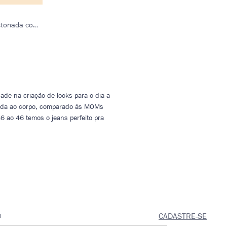
Calça Jeans Feminina Classic Fit Estonada com Destroyed
ade na criação de looks para o dia a
tada ao corpo, comparado às MOMs
 ao 46 temos o jeans perfeito pra
CADASTRE-SE
l