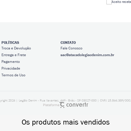
Aceito receb
POLÍTICAS
CONTATO
Troca e Devolução
Fale Conosco
Entrega e Frete
sac@atacadolegiaodenim.com.br
Pagamento
Privacidade
Termos de Uso
yright 2024 | Legião Denim - Rua Xavantes, 469 - Brás - SP 03027-000 | CNPJ 15.864.389/000
Plataforma