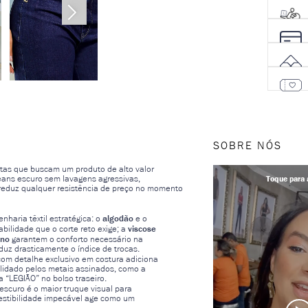
SOBRE NÓS
stas que buscam um produto de alto valor
jeans escuro sem lavagens agressivas,
e reduz qualquer resistência de preço no momento
algodão
haria têxtil estratégica: o
e o
viscose
bilidade que o corte reto exige; a
ano
garantem o conforto necessário na
eduz drasticamente o índice de trocas.
om detalhe exclusivo em costura adiciona
solidado pelos metais assinados, como a
a “LEGIÃO” no bolso traseiro.
escuro é o maior truque visual para
 vestibilidade impecável age como um