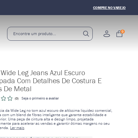
5% OFF
NA PRIMEIRA COMPRA
COMPRE NO VAREJO
0
 Wide Leg Jeans Azul Escuro
pada Com Detalhes De Costura E
s De Metal
Seja o primeiro a avaliar
(0)
ia da Wide Leg no tom azul escuro de altíssima liquidez comercial,
a com um blend de fibras inteligente que garante estabilidade e
rior. Uma peça de cintura alta e design limpo, projetada
amente para acelerar as vendas e garantir ótimas margens no seu
enda.
Ler mais