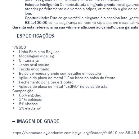
poderoso gatilho de conversão direta dentro do provador.
Estoque Inteligente:
grade pronta
Comercializada em
, você garant
atender perfeitamente a diversos biotipos, otimizando o giro do s
loja.
Oportunidade:
Esta calça versátil e elegante é a escolha inteligent
R$ 1.400,00
com a segurança de retorno rápido sobre o capital in
Garanta esta referência na sua vitrine e adicione ao carrinho para garantir
ESPECIFICAÇÕES
"79650
• Linha Feminina Regular
• Modelagem wide leg
• Cintura alta
• Jeans azul escuro
• Tecido encorpado
• Bolso de moeda grande com detalhe em costura
• Aplique de placa de metal “L” na boca do bolso da frente
• Fechamento por zíper e 1 botão
• Aplique de placa de metal “LEGIÃO” no bolso de trás
Composição:
• 66% algodão
• 24% poliéster
• 8% viscose
• 2% elastano"
IMAGEM DE GRADE
https://s.atacadolegiaodenim.com.br/gallery/Grades/fr-4610-pcs-36-46