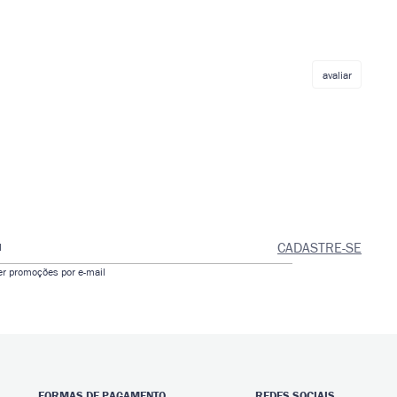
avaliar
CADASTRE-SE
l
er promoções por e-mail
FORMAS DE PAGAMENTO
REDES SOCIAIS