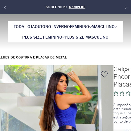
5% OFF
NO PIX
TODA LOJA
OUTONO INVERNO
FEMININO
MASCULINO
PLUS SIZE FEMININO
PLUS SIZE MASCULINO
LHES DE COSTURA E PLACAS DE METAL
Calça
Encor
Placa
A imponênc
estruturad
toque supe
estrategic
ponto de v