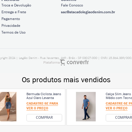
Troca e Devolução
Fale Conosco
Entrega e Frete
sac@atacadolegiaodenim.com.br
Pagamento
Privacidade
Termos de Uso
yright 2024 | Legião Denim - Rua Xavantes, 469 - Brás - SP 03027-000 | CNPJ 15.864.389/000
Plataforma