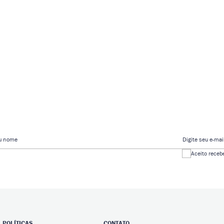
eu nome
Digite seu e-mai
Aceito receb
POLÍTICAS
CONTATO