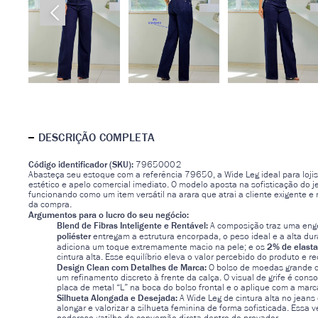
DESCRIÇÃO COMPLETA
Código identificador (SKU):
79650002
Abasteça seu estoque com a referência 79650, a Wide Leg ideal para loji
estético e apelo comercial imediato. O modelo aposta na sofisticação do 
funcionando como um item versátil na arara que atrai a cliente exigente 
da compra.
Argumentos para o lucro do seu negócio:
Blend de Fibras Inteligente e Rentável:
A composição traz uma engen
poliéster
entregam a estrutura encorpada, o peso ideal e a alta dura
2% de elast
adiciona um toque extremamente macio na pele; e os
cintura alta. Esse equilíbrio eleva o valor percebido do produto e r
Design Clean com Detalhes de Marca:
O bolso de moedas grande c
um refinamento discreto à frente da calça. O visual de grife é con
placa de metal “L” na boca do bolso frontal e o aplique com a marc
Silhueta Alongada e Desejada:
A Wide Leg de cintura alta no jeans 
alongar e valorizar a silhueta feminina de forma sofisticada. Essa