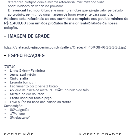
diferentes biotipos com a mesma referência, maximizando suas
oportunidades de venda no provador.
Diferencial Técnico:
O Liocel é uma fibra nobre que agrega valor percebido
ao produto, permitindo uma margem de lucro excelente para sua loja.
Adicione esta referência ao seu carrinho e complete seu pedido mínimo de
R$ 1.400,00 com um dos produtos de maior rentabilidade da nossa
coleção.
IMAGEM DE GRADE
https://s.atacadolegiaodenim.com.br/gallery/Grades/fr-459-38-46-2-2-2-2-1.jpg
ESPECIFICAÇÕES
"78719
• Linha Skinny Feminina
• Jeans azul médio
• Cintura alta
• Levanta bumbum
• Fechamento por zíper e 1 botão
• Aplique de placa de metal “LEGIÃO” no bolso de trás
• Metais na cor dourada
• Efeito used por toda a peça
• Leve puído na boca dos bolsos da frente
Composição:
• 80% algodão
• 17% liocel
• 3% elastano"
SOBRE NÓS
NOSSAS GRADES