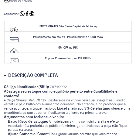
Tabela de medidas
Compartilhe:
FRETE GRÁTIS São Paulo Capital via Motoboy
Parcelamento em até 4x - Parcela mínima 1.000 reais
5% OFF no PIX
Cupom Primeira Compra: CHEGUEI5
DESCRIÇÃO COMPLETA
Código identificador (SKU):
78719002
Abasteça seu estoque com o equilíbrio perfeito entre durabilidade e
conforto!
A Calça Skinny (Ref. 78719) destaca-se na vitrine pela sua lavagem azul médio
versátil e pelo brilho dos aviamentos dourados. No entanto, é no provador que a
Liocel
3% de elastano
venda acontece: o toque macio do
aliado aos
oferece uma
experiência de uso superior, fidelizando a cliente na primeira prova.
Argumentos para fechar sua venda:
Baixo Risco de Estoque:
A modelagem skinny com cintura alta e efeito
modelador é a preferida do público feminino, garantindo que a peça não fique
parada na arara.
Ajuste Comercial Garantido:
A grade variada permite que você atenda