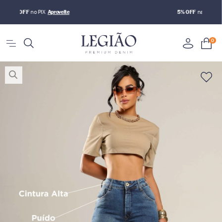
5% OFF
no PIX
0