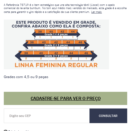
A Referência 78719 é o item estratégico que une alta tecnologia têxtil (Liocel) com o apelo
comercial do levanta bumbum. No tom azul médio mais vendido do mercado, esta grade é a escolha
certa para garantir o giro rápido e a satisfação da sua cliente premium.
Ler mais
Grades com 4,5 ou 9 peças
CADASTRE-SE PARA VER O PREÇO