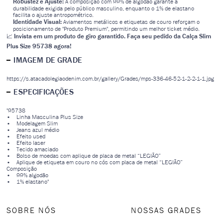
Robustez e Ajuste:
A composição com 99% de algodão garante a
durabilidade exigida pelo público masculino, enquanto o 1% de elastano
facilita o ajuste antropométrico.
Identidade Visual:
Aviamentos metálicos e etiquetas de couro reforçam o
posicionamento de "Produto Premium", permitindo um melhor ticket médio.
Invista em um produto de giro garantido. Faça seu pedido da Calça Slim
📈
Plus Size 95738 agora!
IMAGEM DE GRADE
https://s.atacadolegiaodenim.com.br/gallery/Grades/mps-336-46-52-1-2-2-1-1.jpg
ESPECIFICAÇÕES
"95738
• Linha Masculina Plus Size
• Modelagem Slim
• Jeans azul médio
• Efeito used
• Efeito laser
• Tecido amaciado
• Bolso de moedas com aplique de placa de metal “LEGIÃO”
• Aplique de etiqueta em couro no cós com placa de metal “LEGIÃO”
Composição
• 99% algodão
• 1% elastano"
SOBRE NÓS
NOSSAS GRADES