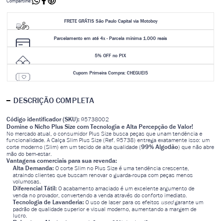
Compartilhe:
FRETE GRÁTIS São Paulo Capital via Motoboy
Parcelamento em até 4x - Parcela mínima 1.000 reais
5% OFF no PIX
Cupom Primeira Compra: CHEGUEI5
DESCRIÇÃO COMPLETA
Código identificador (SKU):
95738002
Domine o Nicho Plus Size com Tecnologia e Alta Percepção de Valor!
No mercado atual, o consumidor Plus Size busca peças que unam tendência e
funcionalidade. A Calça Slim Plus Size (Ref. 95738) entrega exatamente isso: um
99% Algodão
corte moderno (Slim) em um tecido de alta qualidade (
) que não abre
mão do bem-estar.
Vantagens comerciais para sua revenda:
Alta Demanda:
O corte Slim no Plus Size é uma tendência crescente,
atraindo clientes que buscam renovar o guarda-roupa com peças menos
volumosas.
Diferencial Tátil:
O acabamento amaciado é um excelente argumento de
venda no provador, convertendo a venda através do conforto imediato.
Tecnologia de Lavanderia:
O uso de laser para os efeitos
used
garante um
padrão de qualidade superior e visual moderno, aumentando a margem de
lucro.