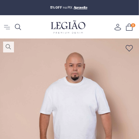
5% OFF
no PIX
0