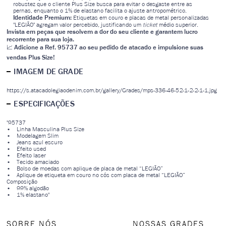
robustez que o cliente Plus Size busca para evitar o desgaste entre as
pernas, enquanto o 1% de elastano facilita o ajuste antropométrico.
Identidade Premium:
Etiquetas em couro e placas de metal personalizadas
"LEGIÃO" agregam valor percebido, justificando um
ticket
médio superior.
Invista em peças que resolvem a dor do seu cliente e garantem lucro
recorrente para sua loja.
Adicione a Ref. 95737 ao seu pedido de atacado e impulsione suas
📈
vendas Plus Size!
IMAGEM DE GRADE
https://s.atacadolegiaodenim.com.br/gallery/Grades/mps-336-46-52-1-2-2-1-1.jpg
ESPECIFICAÇÕES
"95737
• Linha Masculina Plus Size
• Modelagem Slim
• Jeans azul escuro
• Efeito used
• Efeito laser
• Tecido amaciado
• Bolso de moedas com aplique de placa de metal “LEGIÃO”
• Aplique de etiqueta em couro no cós com placa de metal “LEGIÃO”
Composição
• 99% algodão
• 1% elastano"
SOBRE NÓS
NOSSAS GRADES