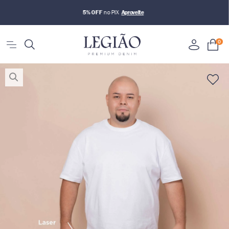
5% OFF
no PIX
0