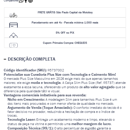
Compartilhe:
FRETE GRÁTIS São Paulo Capital via Motoboy
Parcelamento em até 4x - Parcela mínima 1.000 reais
5% OFF no PIX
Cupom Primeira Compra: CHEGUEI5
DESCRIÇÃO COMPLETA
Código identificador (SKU):
95737002
Potencialize sua Curadoria Plus Size com Tecnologia e Caimento Slim!
O mercado Plus Size Masculino em 2026 exige mais do que apenas tamanhos
moda e tecnologia
maiores; ele exige
. A Calça Slim Plus Size (Ref. 95737) atende
alto valor agregado
exatamente a essa lacuna, oferecendo um produto de
que se
diferencia pela qualidade tátil e visual.
Vantagens comerciais imbatíveis para sua revenda:
Nicho em Crescimento:
A modelagem Slim para tamanhos Plus Size é um
dos itens mais procurados e com menor oferta de qualidade no mercado.
Argumento de Venda (Toque Amaciado):
O conforto imediato do tecido é o
fator decisivo no provador, reduzindo a hesitação de compra e o índice de
trocas.
Tecnologia Laser:
Entrega um acabamento moderno e limpo, elevando o
melhor margem de lucro
status da peça na vitrine e permitindo uma
.
Composição Técnica (99/1):
O alto percentual de algodão garante a