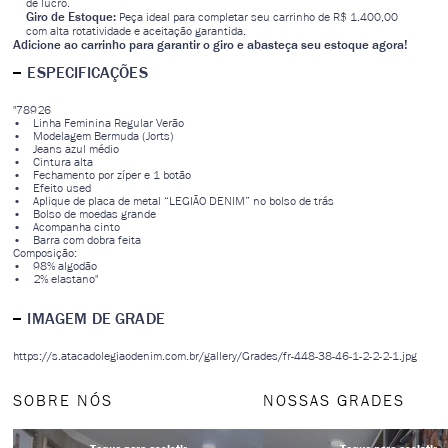
de lucro.
Giro de Estoque:
Peça ideal para completar seu carrinho de R$ 1.400,00
com alta rotatividade e aceitação garantida.
Adicione ao carrinho para garantir o giro e abasteça seu estoque agora!
ESPECIFICAÇÕES
"78926
• Linha Feminina Regular Verão
• Modelagem Bermuda (Jorts)
• Jeans azul médio
• Cintura alta
• Fechamento por zíper e 1 botão
• Efeito used
• Aplique de placa de metal “LEGIÃO DENIM” no bolso de trás
• Bolso de moedas grande
• Acompanha cinto
• Barra com dobra feita
Composição:
• 98% algodão
• 2% elastano"
IMAGEM DE GRADE
https://s.atacadolegiaodenim.com.br/gallery/Grades/fr-448-38-46-1-2-2-2-1.jpg
SOBRE NÓS
NOSSAS GRADES