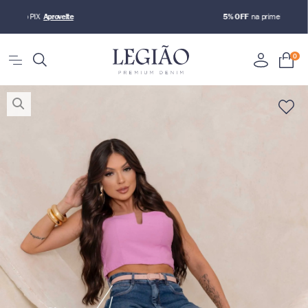
5% OFF
no PIX
0