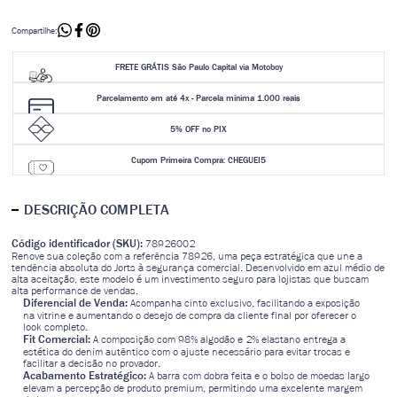
Compartilhe:
FRETE GRÁTIS São Paulo Capital via Motoboy
Parcelamento em até 4x - Parcela mínima 1.000 reais
5% OFF no PIX
Cupom Primeira Compra: CHEGUEI5
DESCRIÇÃO COMPLETA
Código identificador (SKU):
78926002
Renove sua coleção com a referência 78926, uma peça estratégica que une a
tendência absoluta do Jorts à segurança comercial. Desenvolvido em azul médio de
alta aceitação, este modelo é um investimento seguro para lojistas que buscam
alta performance de vendas.
Diferencial de Venda:
Acompanha cinto exclusivo, facilitando a exposição
na vitrine e aumentando o desejo de compra da cliente final por oferecer o
look completo.
Fit Comercial:
A composição com 98% algodão e 2% elastano entrega a
estética do denim autêntico com o ajuste necessário para evitar trocas e
facilitar a decisão no provador.
Acabamento Estratégico:
A barra com dobra feita e o bolso de moedas largo
elevam a percepção de produto premium, permitindo uma excelente margem