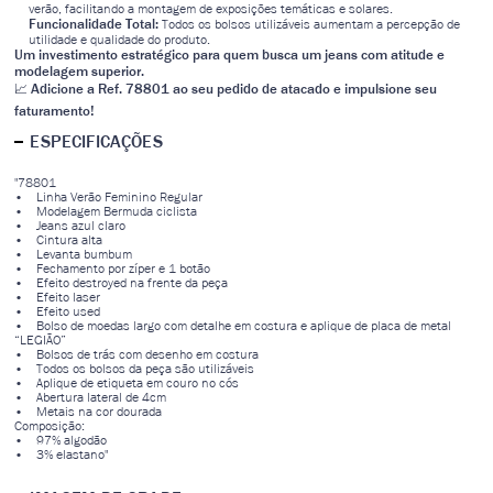
verão, facilitando a montagem de exposições temáticas e solares.
Funcionalidade Total:
Todos os bolsos utilizáveis aumentam a percepção de
utilidade e qualidade do produto.
Um investimento estratégico para quem busca um jeans com atitude e
modelagem superior.
Adicione a Ref. 78801 ao seu pedido de atacado e impulsione seu
📈
faturamento!
ESPECIFICAÇÕES
"78801
• Linha Verão Feminino Regular
• Modelagem Bermuda ciclista
• Jeans azul claro
• Cintura alta
• Levanta bumbum
• Fechamento por zíper e 1 botão
• Efeito destroyed na frente da peça
• Efeito laser
• Efeito used
• Bolso de moedas largo com detalhe em costura e aplique de placa de metal
“LEGIÃO”
• Bolsos de trás com desenho em costura
• Todos os bolsos da peça são utilizáveis
• Aplique de etiqueta em couro no cós
• Abertura lateral de 4cm
• Metais na cor dourada
Composição:
• 97% algodão
• 3% elastano"