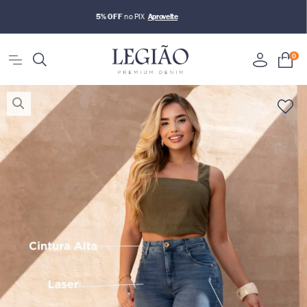
5% OFF
no PIX
0