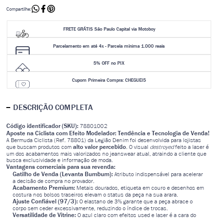
Compartilhe:
FRETE GRÁTIS São Paulo Capital via Motoboy
Parcelamento em até 4x - Parcela mínima 1.000 reais
5% OFF no PIX
Cupom Primeira Compra: CHEGUEI5
DESCRIÇÃO COMPLETA
Código identificador (SKU):
78801002
Aposte na Ciclista com Efeito Modelador: Tendência e Tecnologia de Venda!
A Bermuda Ciclista (Ref. 78801) da Legião Denim foi desenvolvida para lojistas
alto valor percebido
que buscam produtos com
. O visual
destroyed
feito a laser é
um dos acabamentos mais valorizados no jeanswear atual, atraindo a cliente que
busca exclusividade e informação de moda.
Vantagens comerciais para sua revenda:
Gatilho de Venda (Levanta Bumbum):
Atributo indispensável para acelerar
a decisão de compra no provador.
Acabamento Premium:
Metais dourados, etiqueta em couro e desenhos em
costura nos bolsos traseiros elevam o status da peça na sua arara.
Ajuste Confiável (97/3):
O elastano de 3% garante que a peça abrace o
corpo sem ceder excessivamente, reduzindo o índice de trocas.
Versatilidade de Vitrine:
O azul claro com efeitos used e laser é a cara do