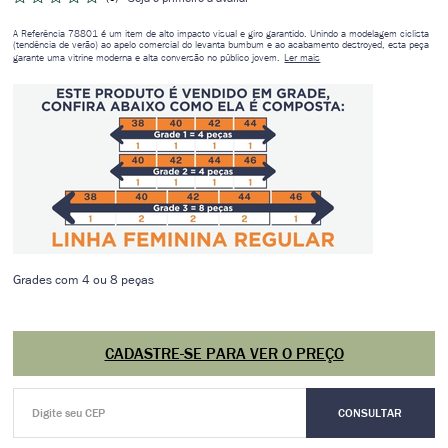
A Referência 78801 é um item de alto impacto visual e giro garantido. Unindo a modelagem ciclista
(tendência de verão) ao apelo comercial do levanta bumbum e ao acabamento destroyed, esta peça
garante uma vitrine moderna e alta conversão no público jovem.
Ler mais
Grades com 4 ou 8 peças
CADASTRE-SE PARA VER O PREÇO