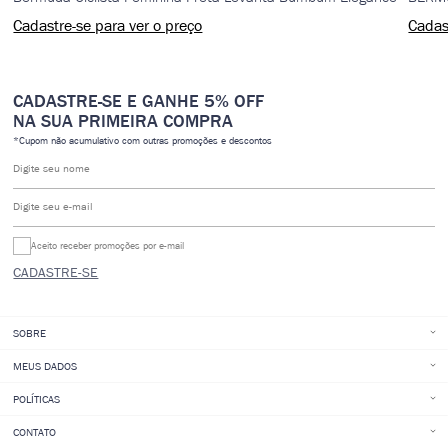
Cadastre-se para ver o preço
Cadas
CADASTRE-SE E GANHE 5% OFF
NA SUA PRIMEIRA COMPRA
*Cupom não acumulativo com outras promoções e descontos
Digite seu nome
Digite seu e-mail
Aceito receber promoções por e-mail
CADASTRE-SE
SOBRE
MEUS DADOS
POLÍTICAS
CONTATO